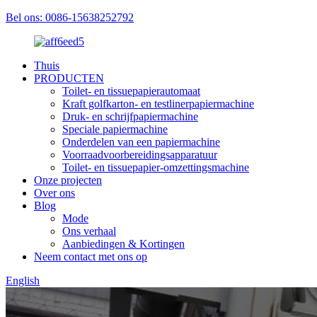
Bel ons: 0086-15638252792
Thuis
PRODUCTEN
Toilet- en tissuepapierautomaat
Kraft golfkarton- en testlinerpapiermachine
Druk- en schrijfpapiermachine
Speciale papiermachine
Onderdelen van een papiermachine
Voorraadvoorbereidingsapparatuur
Toilet- en tissuepapier-omzettingsmachine
Onze projecten
Over ons
Blog
Mode
Ons verhaal
Aanbiedingen & Kortingen
Neem contact met ons op
English