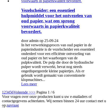
Vezelscheider: een essentieel
hulpmiddel voor het ontvezelen van
oud papier, wat een sprong
voorwaarts in papierkwaliteit
bevordert.
door admin op 25-09-24
In het verwerkingsproces van oud papier in de
papierindustrie is de vezelscheider een essentieel
onderdeel voor een efficiënte ontvezeling van
oud papier en het waarborgen van de
pulpkwaliteit. De pulp die door de hydraulische
pulper wordt verwerkt, bevat nog steeds
ongedispergeerde kleine papiertjes. Als er
gebruik wordt gemaakt van conventionele
klopmachines...
Lees meer
1
2
3
4
5
6
Volgende >
>>
Pagina 1 / 6
Voor vragen over onze producten kunt u uw e-mailadres of
contactgegevens achterlaten. Wij nemen binnen 24 uur contact met u
op.
navraag