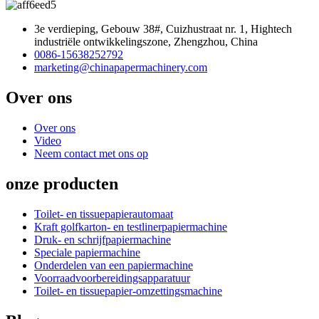
3e verdieping, Gebouw 38#, Cuizhustraat nr. 1, Hightech
industriële ontwikkelingszone, Zhengzhou, China
0086-15638252792
marketing@chinapapermachinery.com
Over ons
Over ons
Video
Neem contact met ons op
onze producten
Toilet- en tissuepapierautomaat
Kraft golfkarton- en testlinerpapiermachine
Druk- en schrijfpapiermachine
Speciale papiermachine
Onderdelen van een papiermachine
Voorraadvoorbereidingsapparatuur
Toilet- en tissuepapier-omzettingsmachine